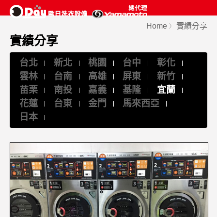
Home
實績分享
〉
實績分享
台北
新北
桃園
台中
彰化
雲林
台南
高雄
屏東
新竹
苗栗
南投
嘉義
基隆
宜蘭
花蓮
台東
金門
馬來西亞
日本