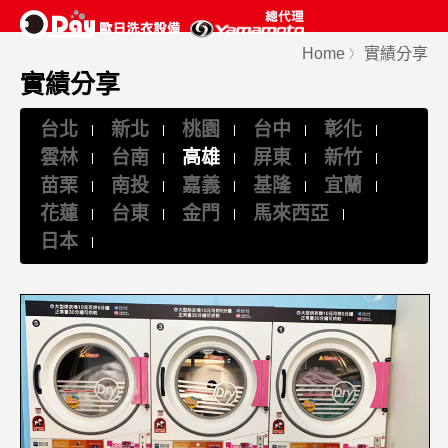
Home
實績分享
〉
實績分享
台北
新北
桃園
台中
彰化
雲林
台南
高雄
屏東
新竹
苗栗
南投
嘉義
基隆
宜蘭
花蓮
台東
金門
馬來西亞
日本