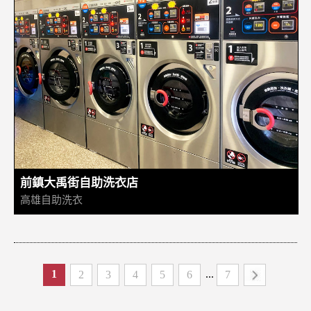
前鎮大禹街自助洗衣店
高雄自助洗衣
...
1
2
3
4
5
6
7