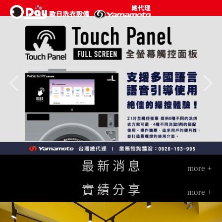
最 新 消 息
more +
實 績 分 享
more +