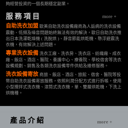
夠經營投資的一個長期穩定副業。
服 務 項 目
more +
自助洗衣加盟
歐美自助洗衣設備廠商為人詬病的洗衣設備
震動、低頻及噪音問題始終無法有效的解決，歐日自助洗衣推
出日本洗濯乾燥機 ( 洗脫烘 )、靜音節能烘乾機、懸浮避震洗
衣機，有效解決上述問題。
專業洗衣設備
洗衣工廠、洗衣房、洗衣店、紡織廠、成衣
廠、飯店、酒店、醫院、養護中心、療養院、學校宿舍等洗衣
設備規劃、銷售及各類洗衣設備零件供給及維修服務。
洗衣設備寄放
商旅、飯店、酒店、旅館、宿舍、醫院等投
幣自助洗衣設備寄放服務，依照利潤分配方式進行拆帳，使用
小型攪拌式洗衣機、滾筒式洗衣機，單、雙層烘乾機，下洗上
烘機種。
產 品 介 紹
more +