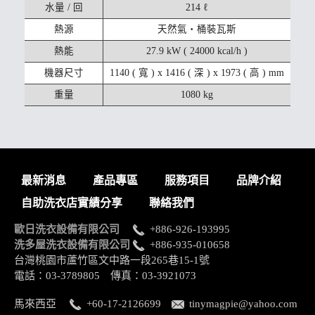
水量 / 回
214 ℓ
熱源
天然氣・桶裝瓦斯
熱能
27.9 kW ( 24000 kcal/h )
機器尺寸
1140 ( 寬 ) x 1416 ( 深 ) x 1973 ( 高 ) mm
重量
1080 kg
最新消息
產品專區
服務項目
品牌介紹
自助洗衣店實績分享
聯絡我們
歐日洗衣設備有限公司
+886-926-193995
洗多屋洗衣設備有限公司
+886-935-010658
台灣桃園市蘆竹區文中路一段265巷15-1號
電話：03-3789805 傳真：03-3921073
馬來西亞
+60-17-2126699
tinymagpie@yahoo.com