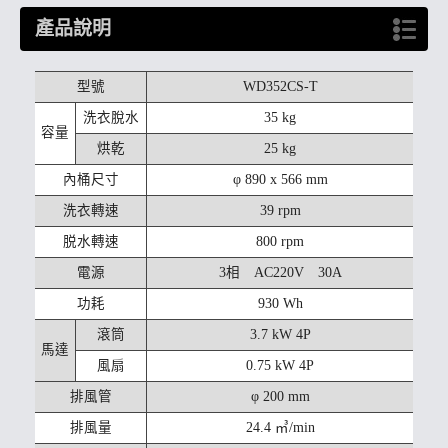
產品說明
型號
WD352CS-T
洗衣脫水
35 kg
容量
烘乾
25 kg
內桶尺寸
φ 890 x 566 mm
洗衣轉速
39 rpm
脱水轉速
800 rpm
電源
3相 AC220V 30A
功耗
930 Wh
滾筒
3.7 kW 4P
馬達
風扇
0.75 kW 4P
排風管
φ 200 mm
排風量
24.4 ㎥/min